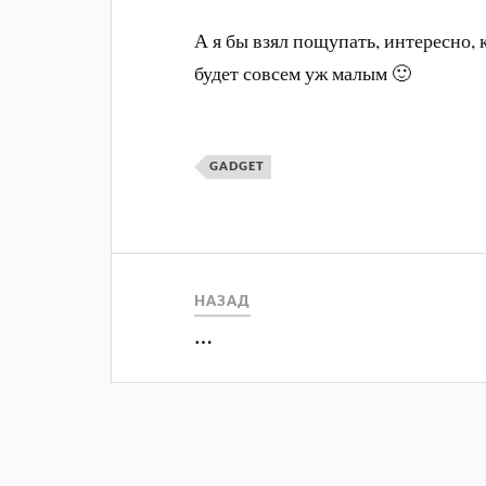
А я бы взял пощупать, интересно, к
будет совсем уж малым 🙂
GADGET
НАЗАД
…