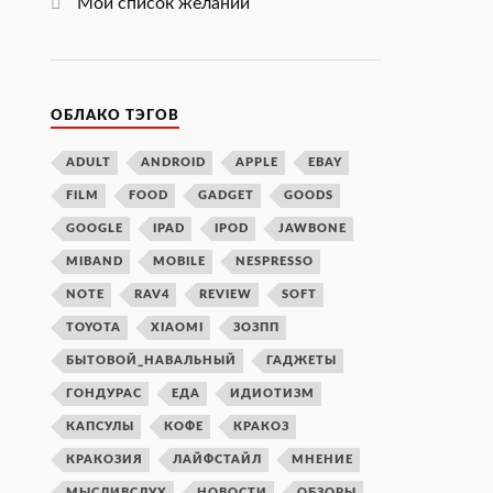
Мой список желаний
ОБЛАКО ТЭГОВ
ADULT
ANDROID
APPLE
EBAY
FILM
FOOD
GADGET
GOODS
GOOGLE
IPAD
IPOD
JAWBONE
MIBAND
MOBILE
NESPRESSO
NOTE
RAV4
REVIEW
SOFT
TOYOTA
XIAOMI
ЗОЗПП
БЫТОВОЙ_НАВАЛЬНЫЙ
ГАДЖЕТЫ
ГОНДУРАС
ЕДА
ИДИОТИЗМ
КАПСУЛЫ
КОФЕ
КРАКОЗ
КРАКОЗИЯ
ЛАЙФСТАЙЛ
МНЕНИЕ
МЫСЛИВСЛУХ
НОВОСТИ
ОБЗОРЫ