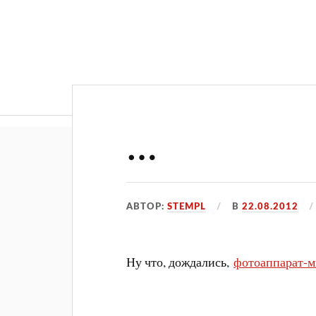
…
АВТОР:
STEMPL
В
22.08.2012
Ну что, дождались,
фотоаппарат-м