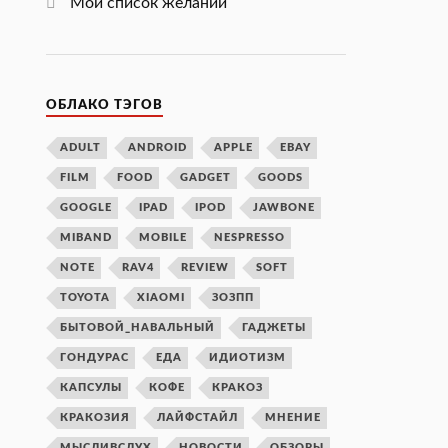
Мой список желаний
ОБЛАКО ТЭГОВ
ADULT
ANDROID
APPLE
EBAY
FILM
FOOD
GADGET
GOODS
GOOGLE
IPAD
IPOD
JAWBONE
MIBAND
MOBILE
NESPRESSO
NOTE
RAV4
REVIEW
SOFT
TOYOTA
XIAOMI
ЗОЗПП
БЫТОВОЙ_НАВАЛЬНЫЙ
ГАДЖЕТЫ
ГОНДУРАС
ЕДА
ИДИОТИЗМ
КАПСУЛЫ
КОФЕ
КРАКОЗ
КРАКОЗИЯ
ЛАЙФСТАЙЛ
МНЕНИЕ
МЫСЛИВСЛУХ
НОВОСТИ
ОБЗОРЫ