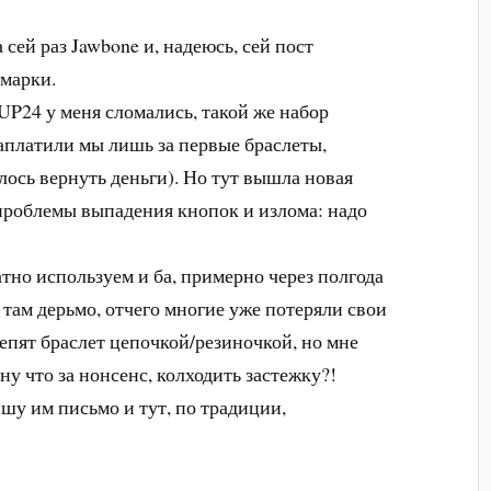
 сей раз Jawbone и, надеюсь, сей пост
марки.
UP24 у меня сломались, такой же набор
заплатили мы лишь за первые браслеты,
лось вернуть деньги). Но тут вышла новая
проблемы выпадения кнопок и излома: надо
атно используем и ба, примерно чер
ез полгода
ам дерьмо, отчего многие уже потеряли свои
репят браслет цепочкой/резиночкой, но мне
ну что за нонсенс, колходить застежку?!
пишу им письмо и тут, по традиции,