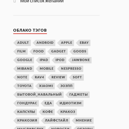
Мой список желаний
ОБЛАКО ТЭГОВ
ADULT
ANDROID
APPLE
EBAY
FILM
FOOD
GADGET
GOODS
GOOGLE
IPAD
IPOD
JAWBONE
MIBAND
MOBILE
NESPRESSO
NOTE
RAV4
REVIEW
SOFT
TOYOTA
XIAOMI
ЗОЗПП
БЫТОВОЙ_НАВАЛЬНЫЙ
ГАДЖЕТЫ
ГОНДУРАС
ЕДА
ИДИОТИЗМ
КАПСУЛЫ
КОФЕ
КРАКОЗ
КРАКОЗИЯ
ЛАЙФСТАЙЛ
МНЕНИЕ