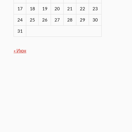
17
18
19
20
21
22
23
24
25
26
27
28
29
30
31
« Июн