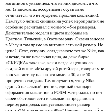
магазинов с указанием, что из них дисконт, а что
нет (в дисконтах ассортимент обуви явно
отличается, что не мудрено, прошлая коллекция).
Памятуя о летних скидках на успех мероприятия не
особенно расчитывал с моим-то 45-м размером.
Действительно модели и цвета выбраны на
Цветном, Тульской, в Охотном ряду. Оказия занесла
в Мегу и там прямо на витрине есть мой размер. Но
цена?! Стот, секунду, оглядываюсь: тот же Nike, как
и везде, та же начальная цена, да даже бирка
«СКИДКА» такая же, как и везде, а ценник со
скидкой выше. «Мы другой ритейлер», говорит мне
консультант, «у нас на эти модели 30, а не 50
процентов скидка». Т.е. получается, что у Nike
единый начальный ценник, единый стандарт
оформления магазинов и POSM-материалы, но нет
своей сбытовой сети и каждый из продавцов в
период распродаж сам устанавливает размер
скидки? Что за возврат в 90-е? Напишу, пожалуй, в