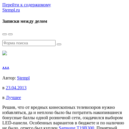
Перейти к содержимому
Stempl.ru
Записки между делом
Переключить
Переключить
мобильное
поле
меню
поиска
Поиск
…
Автор:
Stempl
в
23.04.2013
в
Лучшее
Решив, что от вредных кинескопных телевизоров нужно
избавляться, да и неплохо было бы потратить накопившиеся
бонусные баллы одной розничной сети, озадачился выбором
LED-панели. Особенных вариантов в бюджете и по наличию
не было, отчего был куплен
Samsung T19B300
. Приятный