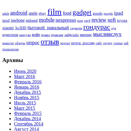
film
gadget
android
ipad
food
apple
ebay
goods
adult
google
mobile
review
soft
nespresso
jawbone
ipod
miband
toyota
note
rav4
гондурас
бытовой_навальный
xiaomi
ЗоЗПП
гаджеты
еда
мысливслух
кофе
идиотизм
мнение
капсулы
кракоз
кракозия
лайфстайл
отзыв
опрос
почта_россии
новости
обзоры
портал
сайт
скутер
статьи
тай
технологии
Архивы
Июнь 2020
Март 2016
Февраль 2016
Январь 2016
Декабрь 2015
Ноябрь 2015
Июль 2015
Март 2015
Февраль 2015
Декабрь 2014
Сентябрь 2014
Август 2014