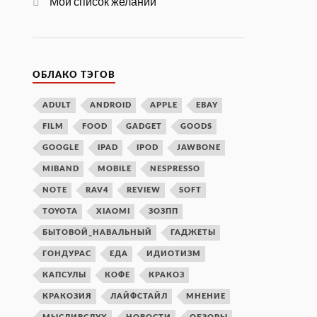
Мой список желаний
ОБЛАКО ТЭГОВ
ADULT
ANDROID
APPLE
EBAY
FILM
FOOD
GADGET
GOODS
GOOGLE
IPAD
IPOD
JAWBONE
MIBAND
MOBILE
NESPRESSO
NOTE
RAV4
REVIEW
SOFT
TOYOTA
XIAOMI
ЗОЗПП
БЫТОВОЙ_НАВАЛЬНЫЙ
ГАДЖЕТЫ
ГОНДУРАС
ЕДА
ИДИОТИЗМ
КАПСУЛЫ
КОФЕ
КРАКОЗ
КРАКОЗИЯ
ЛАЙФСТАЙЛ
МНЕНИЕ