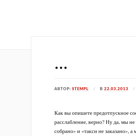
…
АВТОР:
STEMPL
В
22.03.2013
Как вы опишете предотпускное со
расслабление, верно? Ну да, мы не
собрано» и «такси не заказано», а 