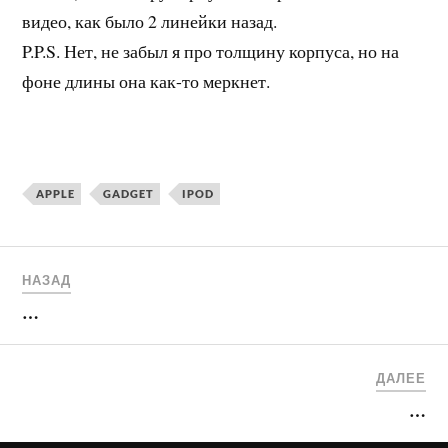
видео, как было 2 линейки назад.
P.P.S. Нет, не забыл я про толщину корпуса, но на
фоне длины она как-то меркнет.
APPLE
GADGET
IPOD
НАЗАД
…
ДАЛЕЕ
…