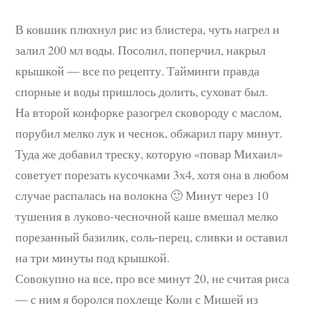
В ковшик плюхнул рис из блистера, чуть нагрел и
залил 200 мл воды. Посолил, поперчил, накрыл
крышкой — все по рецепту. Тайминги правда
спорные и воды пришлось долить, суховат был.
На второй конфорке разогрел сковороду с маслом,
порубил мелко лук и чеснок, обжарил пару минут.
Туда же добавил треску, которую «повар Михаил»
советует порезать кусочками 3х4, хотя она в любом
случае распалась на волокна 🙂 Минут через 10
тушения в луково-чесночной каше вмешал мелко
порезанный базилик, соль-перец, сливки и оставил
на три минуты под крышкой.
Совокупно на все, про все минут 20, не считая риса
— с ним я боролся похлеще Коли с Мишей из