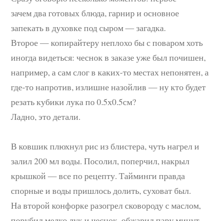
зачем два готовых блюда, гарнир и основное
запекать в духовке под сыром — загадка.
Второе — копирайтеру неплохо бы с поваром хоть
иногда видеться: чеснок в заказе уже был почишен,
например, а сам слог в каких-то местах непонятен, а
где-то напротив, излишне назойлив — ну кто будет
резать кубики лука по 0.5х0.5см?
Ладно, это детали.
В ковшик плюхнул рис из блистера, чуть нагрел и
залил 200 мл воды. Посолил, поперчил, накрыл
крышкой — все по рецепту. Тайминги правда
спорные и воды пришлось долить, суховат был.
На второй конфорке разогрел сковороду с маслом,
порубил мелко лук и чеснок, обжарил пару минут.